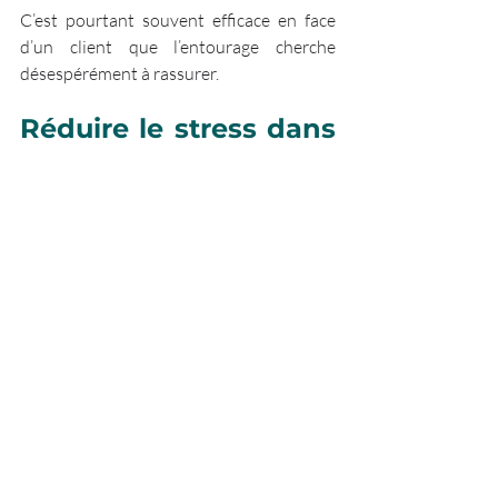
C’est pourtant souvent efficace en face 
d’un client que l’entourage cherche 
désespérément à rassurer. 
Réduire le stress dans 
l’entreprise, une 
obligation légale de 
résultat pour 
l’employeur
Si vous avez connaissance de situation(s) 
de stress (en particulier de stress 
chronique) dans votre organisation, 
n’attendez pas ! En effet, outre l’intention 
bienveillante, le stress fait partie des 
risques psycho sociaux (RPS). 
La prévention et le traitement du stress 