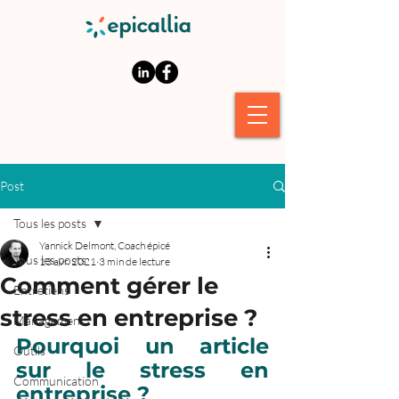
Post
Tous les posts
Yannick Delmont, Coach épicé
Tous les posts
13 avr. 2021
3 min de lecture
Comment gérer le
Entretiens
stress en entreprise ?
Management
Pourquoi un article 
Outils
sur le stress en 
Communication
entreprise ?