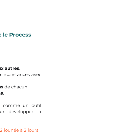
c le Process
ux autres
.
circonstances avec
ns
de chacun.
ns
.
t” comme un outil
ur développer la
1/2 jounée à 2 jours