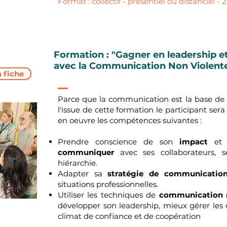
Format : collectif - présentiel ou distanciel - 2
Formation : "Gagner en leadership et
avec la Communication Non Violent
a fiche
Parce que la communication est la base de
l'issue de cette formation le participant ser
en oeuvre les compétences suivantes :
Prendre conscience de son
impact
et
communiquer
avec ses collaborateurs, se
hiérarchie.
Adapter sa
stratégie de communicatio
situations professionnelles.
Utiliser les techniques de
communication 
développer son leadership, mieux gérer les c
climat de confiance et de coopération