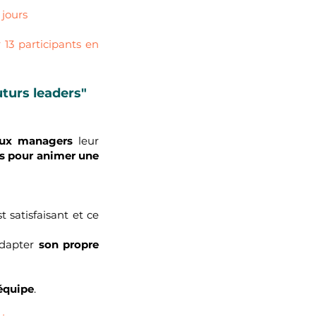
 jours
 13 participants en
turs leaders"
ux managers
leur
es pour animer une
t satisfaisant et ce
adapter
son propre
équipe
.