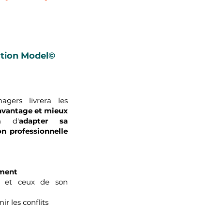
tion Model©
gers livrera les
'avantage et mieux
n d'
adapter sa
on professionnelle
ment
et ceux de son
r les conflits