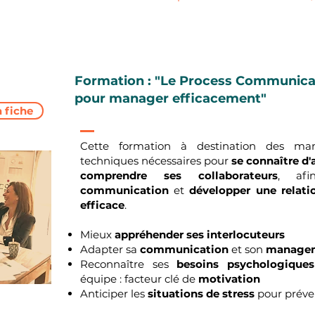
Formation : "Le Process Communica
pour manager efficacement"
a fiche
Cette formation à destination des mana
techniques nécessaires pour
se connaître d
comprendre ses collaborateurs
, afi
communication
et
développer une relati
efficace
.
Mieux
appréhender ses interlocuteurs
Adapter sa
communication
et son
manage
Reconnaître ses
besoins psychologiques
équipe : facteur clé de
motivation
Anticiper les
situations de stress
pour préveni