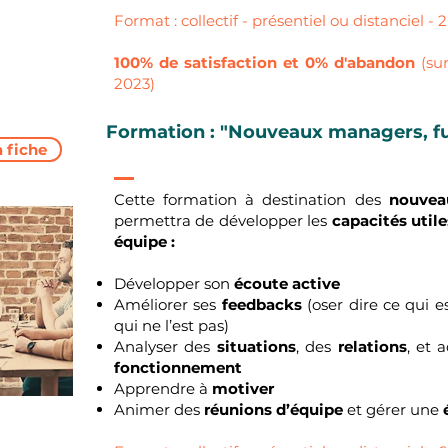
Format : collectif - présentiel ou distanciel - 2
100% de satisfaction et 0% d'abandon
(sur
2023)
Formation : "Nouveaux managers, fu
a fiche
Cette formation à destination des
nouvea
permettra de développer les
capacités util
équipe :
Développer son
écoute active
Améliorer ses
feedbacks
(oser dire ce qui es
qui ne l’est pas)
Analyser des
situations
, des
relations
, et 
fonctionnement
Apprendre à
motiver
Animer des
réunions d’équipe
et gérer une