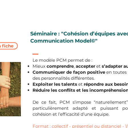
Séminaire : "Cohésion d’équipes ave
Communication Model©"
a fiche
Le modèle PCM permet de :
Mieux
comprendre
,
accepter
et
s’adapter a
Communiquer de façon positive
en toutes 
des personnalités différentes.
Exploiter les talents
et
répondre aux besoi
Réduire les conflits et les incompréhensio
De ce fait, PCM s’impose “naturellemen
particulièrement adapté et puissant po
cohésion et l’efficacité d’une équipe.
Format : collectif - présentiel ou distanciel - 