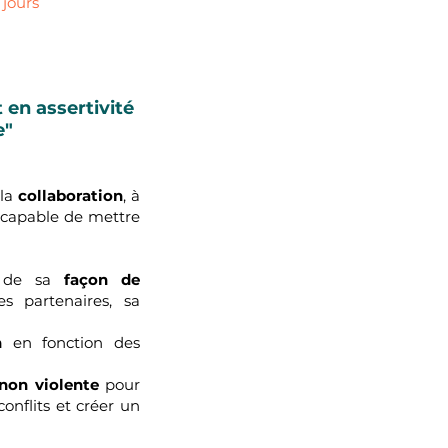
 jours
 en assertivité
e"
 la
collaboration
, à
a capable de mettre
 de sa
façon de
s partenaires, sa
n
en fonction des
non violente
pour
onflits et créer un