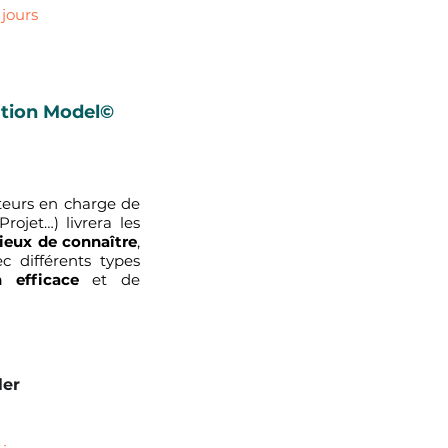
 jours
tion Model©
ateurs en charge de
ojet…) livrera les
ieux de connaître
,
c différents types
n efficace
et de
ler