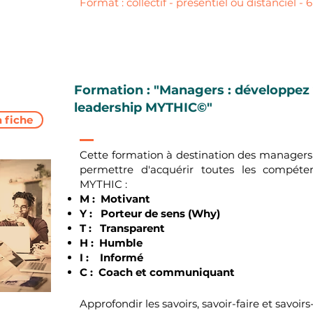
Format : collectif - présentiel ou distanciel - 6
Formation : "Managers : développez
leadership MYTHIC©"
a fiche
Cette formation à destination des managers
permettre d'acquérir toutes les compét
MYTHIC :
M : Motivant
Y : Porteur de sens (Why)
T : Transparent
H : Humble
I : Informé
C : Coach et communiquant
Approfondir les savoirs,
savoir-faire
et savoirs