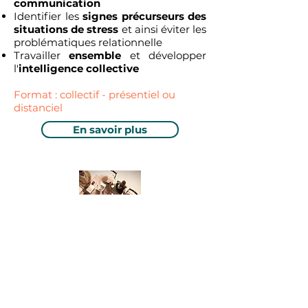
communication
Identifier les
signes précurseurs des
situations de stress
et ainsi éviter les
problématiques relationnelle
Travailler
ensemble
et développer
l'
intelligence collective
Format : collectif - présentiel ou
distanciel
En savoir plus
épicercle - le CODEV epicé
C'est une série d'ateliers avec un
groupe de pairs
restreint.