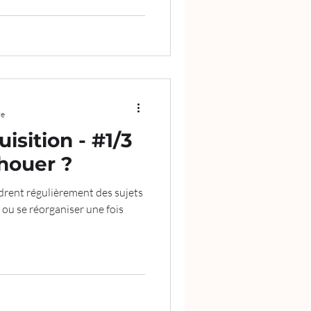
re
isition - #1/3
houer ?
drent régulièrement des sujets
 ou se réorganiser une fois