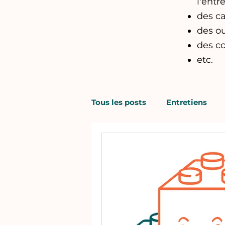
l'entre
des ca
des o
des c
etc.
Tous les posts
Entretiens
Organisation
Plan de li