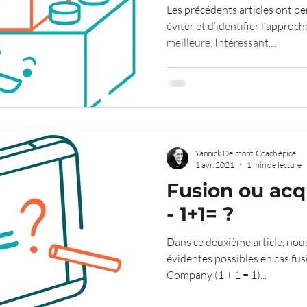
Les précédents articles ont per
éviter et d’identifier l’approc
meilleure. Intéressant,...
Yannick Delmont, Coach épicé
1 avr. 2021
1 min de lecture
Fusion ou acqu
- 1+1= ?
Dans ce deuxième article, nou
évidentes possibles en cas fus
Company (1 + 1 = 1)...