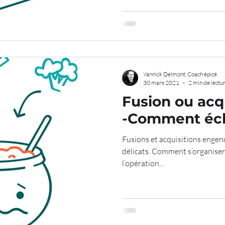
Yannick Delmont, Coach épicé
30 mars 2021
2 min de lectu
Fusion ou acqu
-Comment éc
Fusions et acquisitions engen
délicats. Comment s’organiser
l’opération...