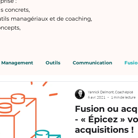
prise :
s concrets,
utils managériaux et de coaching,
oncepts,
Management
Outils
Communication
Fusio
cenciement / PSE
Supervision
Yannick Delmont, Coach épicé
6 avr. 2021
1 min de lecture
Fusion ou acqu
- « Épicez » vos fusions /
acquisitions !