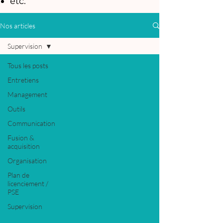
etc.
Nos articles
Supervision
Tous les posts
Entretiens
Management
Outils
Communication
Fusion &
acquisition
Organisation
Plan de
licenciement /
PSE
Supervision