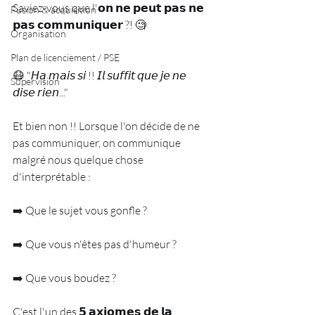
Saviez-vous que l'𝗼𝗻 𝗻𝗲 𝗽𝗲𝘂𝘁 𝗽𝗮𝘀 𝗻𝗲 
Fusion & acquisition
𝗽𝗮𝘀 𝗰𝗼𝗺𝗺𝘂𝗻𝗶𝗾𝘂𝗲𝗿 ?! 🧐
Organisation
Plan de licenciement / PSE
😷 "𝘏𝘢 𝘮𝘢𝘪𝘴 𝘴𝘪 !! 𝘐𝘭 𝘴𝘶𝘧𝘧𝘪𝘵 𝘲𝘶𝘦 𝘫𝘦 𝘯𝘦 
Supervision
𝘥𝘪𝘴𝘦 𝘳𝘪𝘦𝘯..."
Et bien non !! Lorsque l'on décide de ne 
pas communiquer, on communique 
malgré nous quelque chose 
d'interprétable :
➡️ Que le sujet vous gonfle ?
➡️ Que vous n'êtes pas d'humeur ?
➡️ Que vous boudez ?
C'est l'un des 𝟱 𝗮𝘅𝗶𝗼𝗺𝗲𝘀 𝗱𝗲 𝗹𝗮 