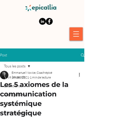
Post
Tous les posts
Emmanuel Novice, Coach épicé
Tous les posts
16 déc. 2021
1 min de lecture
Les 5 axiomes de la
Entretiens
communication
Management
systémique
Outils
stratégique
Communication