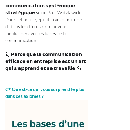
𝗰𝗼𝗺𝗺𝘂𝗻𝗶𝗰𝗮𝘁𝗶𝗼𝗻 𝘀𝘆𝘀𝘁
é𝗺𝗶𝗾𝘂𝗲 
𝘀𝘁𝗿𝗮𝘁é
𝗴𝗶𝗾𝘂𝗲 selon Paul Watzlawick.
Dans cet article, epicallia vous propose 
de tous les découvrir pour vous 
familiariser avec les bases de la 
communication.
🚀 𝗣𝗮𝗿𝗰𝗲 𝗾𝘂𝗲 𝗹𝗮 𝗰𝗼𝗺𝗺𝘂𝗻𝗶𝗰𝗮𝘁𝗶𝗼𝗻 
𝗲𝗳𝗳𝗶𝗰𝗮𝗰𝗲 𝗲𝗻 𝗲𝗻𝘁𝗿𝗲𝗽𝗿𝗶𝘀𝗲 𝗲𝘀𝘁 𝘂𝗻 𝗮𝗿𝘁 
𝗾𝘂𝗶 𝘀'𝗮𝗽𝗽𝗿𝗲𝗻𝗱 𝗲𝘁 𝘀𝗲 𝘁𝗿𝗮𝘃𝗮𝗶𝗹𝗹𝗲. 🚀
👉 Qu'est-ce qui vous surprend le plus 
dans ces axiomes ? 