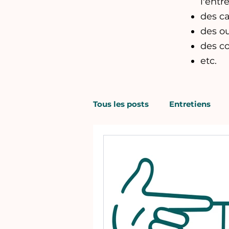
l'entre
des ca
des o
des c
etc.
Tous les posts
Entretiens
Organisation
Plan de li