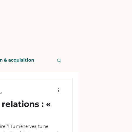
n & acquisition
re
elations : «
!
aire ?! Tu m’énerves, tu ne