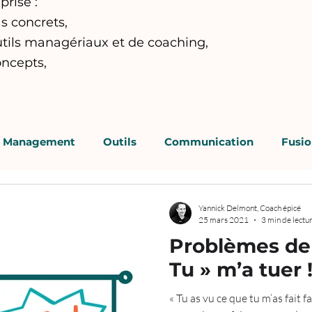
prise :
s concrets,
utils managériaux et de coaching,
oncepts,
Management
Outils
Communication
Fusio
cenciement / PSE
Supervision
Yannick Delmont, Coach épicé
25 mars 2021
3 min de lectu
Problèmes de r
Tu » m’a tuer 
« Tu as vu ce que tu m’as fait f