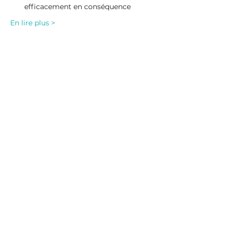
efficacement en conséquence
En lire plus >
Partager cet événement
Newsletter
Inscrivez-vous à notre
newsletter pour être informé
de l'actualité d'epicallia
(articles,
évènements
, etc.).
S'
inscrire
ici
©Epicallia
contact@epicallia.com
+33(0) 6 18 72 45 77