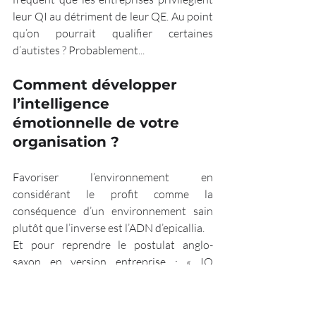
leur QI au détriment de leur QE. Au point 
qu’on pourrait qualifier certaines 
d’autistes ? Probablement...
Comment développer 
l’intelligence 
émotionnelle de votre 
organisation ?
Favoriser l’environnement en 
considérant le profit comme la 
conséquence d’un environnement sain 
plutôt que l’inverse est l’ADN d’epicallia.
Et pour reprendre le postulat anglo-
saxon en version entreprise : « IQ 
brought you competitive advantages, EQ 
makes them sustainable » (Votre QI vous 
a apporté vos avantages concurrentiels, 