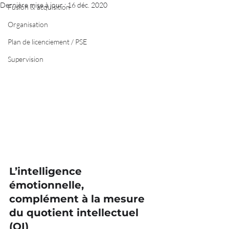
Dernière mise à jour :
16 déc. 2020
Fusion & acquisition
Organisation
Plan de licenciement / PSE
Supervision
L’intelligence 
émotionnelle, 
complément à la mesure 
du quotient intellectuel 
(QI)