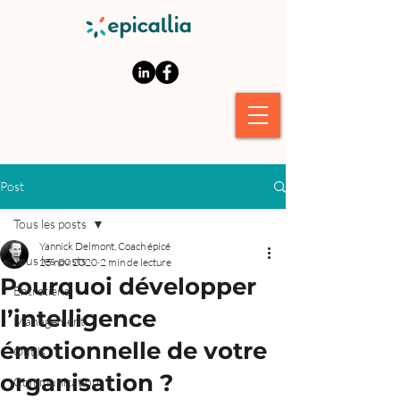
Post
Tous les posts
Yannick Delmont, Coach épicé
Tous les posts
25 nov. 2020
2 min de lecture
Pourquoi développer
Entretiens
l’intelligence
Management
émotionnelle de votre
Outils
organisation ?
Communication