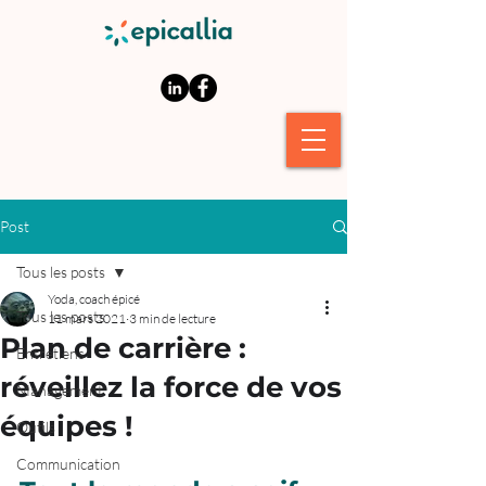
Post
Tous les posts
Yoda, coach épicé
Tous les posts
11 mars 2021
3 min de lecture
Plan de carrière :
Entretiens
réveillez la force de vos
Management
équipes !
Outils
Communication