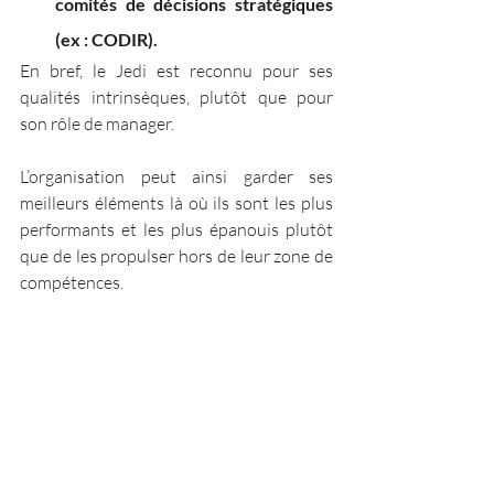
comités de décisions stratégiques 
(ex : CODIR). 
En bref, le Jedi est reconnu pour ses 
qualités intrinsèques, plutôt que pour 
son rôle de manager.
L’organisation peut ainsi garder ses 
meilleurs éléments là où ils sont les plus 
performants et les plus épanouis plutôt 
que de les propulser hors de leur zone de 
compétences.
Attention, je ne dis pas que tous les 
experts doivent évoluer en Jedi
. Bien 
sûr que certains d’entre eux feront 
d’excellents leaders !
Il s’agit de créer une meilleure solution à 