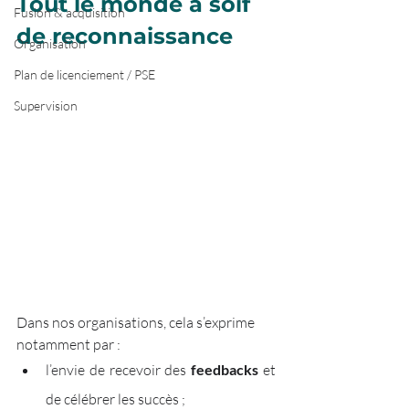
Tout le monde a soif 
Fusion & acquisition
de reconnaissance
Organisation
Plan de licenciement / PSE
Supervision
Dans nos organisations, cela s’exprime 
notamment par :
l’envie de recevoir des 
feedbacks 
et 
de célébrer les succès ;