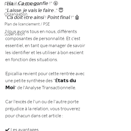
"𝘏𝘢 !! 𝘊𝘢 𝘮𝘦 𝘨𝘰𝘯𝘧𝘭𝘦 !" 🤬
Fusion & acquisition
"𝘓𝘢𝘪𝘴𝘴𝘦, 𝘫𝘦 𝘷𝘢𝘪𝘴 𝘭𝘦 𝘧𝘢𝘪𝘳𝘦..." 😇
Organisation
"𝘊𝘢 𝘥𝘰𝘪𝘵 ê𝘵𝘳𝘦 𝘢𝘪𝘯𝘴𝘪 ! 𝘗𝘰𝘪𝘯𝘵 𝘧𝘪𝘯𝘢𝘭 !" 🤖 
Plan de licenciement / PSE
Nous avons tous en nous, différents 
Supervision
composantes de personnalité. Et c'est 
essentiel, en tant que manager de savoir 
les identifier et les utiliser à bon escient 
en fonction des situations.
Epicallia revient pour cette rentrée avec 
une petite synthèse des "
É
𝘁𝗮𝘁𝘀 𝗱𝘂 
𝗠𝗼𝗶" de l'Analyse Transactionnelle.
Car l'excès de l'un ou de l'autre porte 
préjudice à la relation, vous trouverez 
pour chacun dans cet article :
✔️ Les avantages