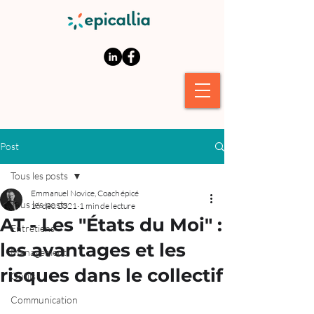
Post
Tous les posts
Emmanuel Novice, Coach épicé
Tous les posts
16 déc. 2021
1 min de lecture
AT - Les "États du Moi" :
Entretiens
les avantages et les
Management
risques dans le collectif
Outils
Communication